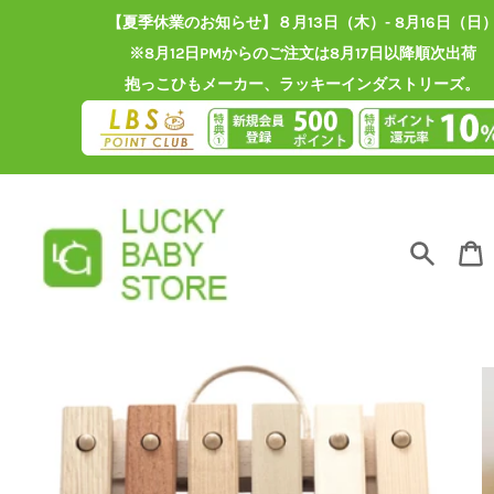
コ
【夏季休業のお知らせ】８月13日（木）- 8月16日（日
ン
テ
※8月12日PMからのご注文は8月17日以降順次出荷
ン
抱っこひもメーカー、ラッキーインダストリーズ。
ツ
に
ス
キ
ッ
プ
す
る
検
索
す
る