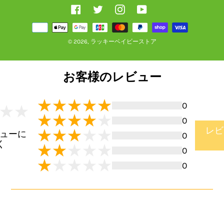
Facebook
Twitter
Instagram
YouTube
受
け
付
© 2026,
ラッキーベイビーストア
け
済
み
お客様のレビュー
の
決
済
方
0
法
0
5
レビ
ビューに
0
く
0
ewsによっ
集
0