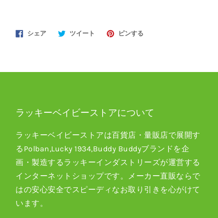
Facebook
Twitter
Pinterest
シェア
ツイート
ピンする
で
で
で
シ
ツ
ピ
ェ
イ
ン
ア
ー
す
す
ト
る
ラッキーベイビーストアについて
る
す
る
ラッキーベイビーストアは百貨店・量販店で展開す
るPolban,Lucky 1934,Buddy Buddyブランドを企
画・製造するラッキーインダストリーズが運営する
インターネットショップです。メーカー直販ならで
はの安心安全でスピーディなお取り引きを心がけて
います。