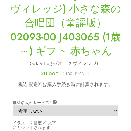
ヴィレッジ) 小さな森の
合唱団（童謡版）
02093-00 J403065 (1歳
～) ギフト 赤ちゃん
販
Oak Village (オークヴィレッジ)
売
¥11,000
通
元
1,100
ポイント
常
価
税込
配送料
は購入手続き時に計算されます。
格
無料名入れサービス
*
イラストを指定※1文字
にカウントされます