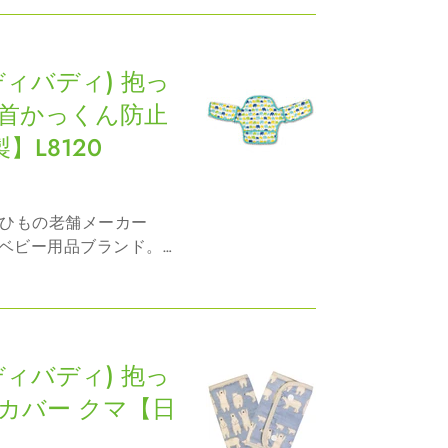
日本全国のショップで
気付かないうちにバデ
(バディバディ) 抱っ
 首かっくん防止
L8120
ベビー用品ブランド。
のノウハウから数多く
日本全国のショップで
気付かないうちにバデ
(バディバディ) 抱っ
カバー クマ【日