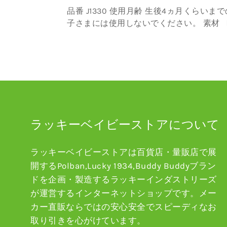
ィ)
常
バ
品番 J1330 使用月齢 生後4ヵ月くらいまでのお
コ
価
ー
子さまには使用しないでください。 素材 〔ジェ
コ
格
ル袋〕材質：水、増粘剤、不凍液 重量 〔ジェル
タ
袋〕180g 生産国 日本
ジ
ー
ェ
タ
ル
ン
単
チ
体
ェ
３
ッ
ラッキーベイビーストアについて
個
ク
セ
【日
ラッキーベイビーストアは百貨店・量販店で展
ッ
本
開するPolban,Lucky 1934,Buddy Buddyブラン
ト
製】
ドを企画・製造するラッキーインダストリーズ
J1330
L8051
が運営するインターネットショップです。メー
カー直販ならではの安心安全でスピーディなお
取り引きを心がけています。