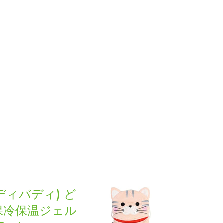
(バディバディ) ど
l 保冷保温ジェル