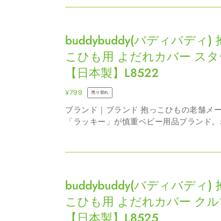
添っているのが、ベビー用品ブランド
ブ
**BuddyBuddy（バディバディ）**...
も
buddybuddy(バ
ル
お
デ
buddybuddy(バディバディ)
ベ
ん
ィ
ッ
ぶ
こひも用 よだれカバー スタ
バ
ド
紐
【日本製】L8522
デ
ベ
A1160
ィ)
ビ
(4
通
¥799
売り切れ
抱
ー
ヵ
常
ブランド｜ブランド 抱っこひもの老舗メーカー
っ
ク
月
価
「ラッキー」が慎重ベビー用品ブランド。
こ
ー
～)
格
ならではの物づくりのノウハウからしっか
ひ
フ
把握できました。 製品情報｜製品について まだ
も
まだ小さい赤ちゃん、抱っこひ...
ァ
buddybuddy(バ
用
ン
デ
buddybuddy(バディバディ)
よ
n2000
ィ
だ
こひも用 よだれカバー クル
バ
れ
【日本製】L8525