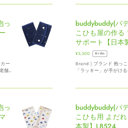
の信頼を得てきました。
つ
取り扱われているので、
J4831
buddybuddy(バ
ィバディ...
cocogel
(4
 抱っ
デ
buddybuddy
保
ヵ
ィ
冷
ー
月
こひも屋の作る
バ
保
～)
サポート【日本製】
デ
温
ィ)
ジ
通
¥3,300
売り切れ
抱
ェ
常
Brand｜ブランド 抱っこひもの老舗メーカー
っ
ル
価
老舗
「ラッキー」が手がける
こ
つ
格
りと
老舗ならではの物づくり
ひ
き
の信頼を得てきました。
も
取り扱われているので、
J2860
buddybuddy(バ
ィバ...
屋
(4
 抱っ
デ
buddybuddy
の
ヵ
ィ
作
マ
月
こひも用 よだれ
バ
る
～)
本製】L8524