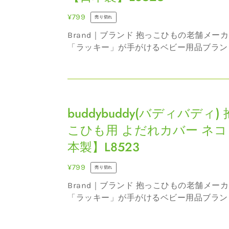
デ
カ
ィ)
バ
通
¥799
売り切れ
抱
ー
常
Brand｜ブランド 抱っこひもの老舗メーカー
っ
ス
価
「ラッキー」が手がけるベビー用品ブラン
こ
タ
格
老舗ならではの物づくりのノウハウから数
ひ
ー
の信頼を得てきました。日本全国のショッ
も
取り扱われているので、気付かないうちに
【日
buddybuddy(バ
ィバデ...
用
本
デ
buddybuddy(バディバディ)
よ
製】
ィ
だ
L8522
こひも用 よだれカバー ネコ
バ
れ
本製】L8523
デ
カ
ィ)
バ
通
¥799
売り切れ
抱
ー
常
Brand｜ブランド 抱っこひもの老舗メーカー
っ
ク
価
「ラッキー」が手がけるベビー用品ブラン
こ
ル
格
老舗ならではの物づくりのノウハウから数
ひ
マ
の信頼を得てきました。日本全国のショッ