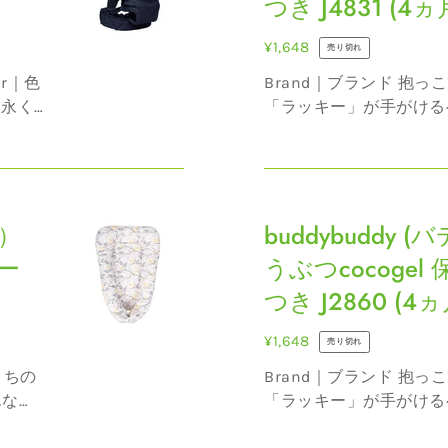
つき J4831 (4ヵ
バ
デ
通
¥1,648
売り切れ
ィ)
常
Brand｜ブランド 抱っこひもの老舗メーカー
ど
価
「ラッキー」が手がける
う
格
使い
老舗ならではの物づくり
ぶ
んお
の信頼を得てきました。
つ
取り扱われているので、
buddybuddy
ィ...
cocogel
ィ）
(バ
buddybuddy 
保
デ
冷
ー
うぶつcocoge
ィ
保
つき J2860 (4
バ
温
デ
ジ
通
¥1,648
売り切れ
ィ)
ェ
常
Brand｜ブランド 抱っこひもの老舗メーカー
ど
ル
価
「ラッキー」が手がける
う
つ
格
寄り
老舗ならではの物づくり
ぶ
き