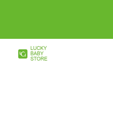
コ
ン
テ
ン
ツ
に
ス
キ
ッ
プ
す
る