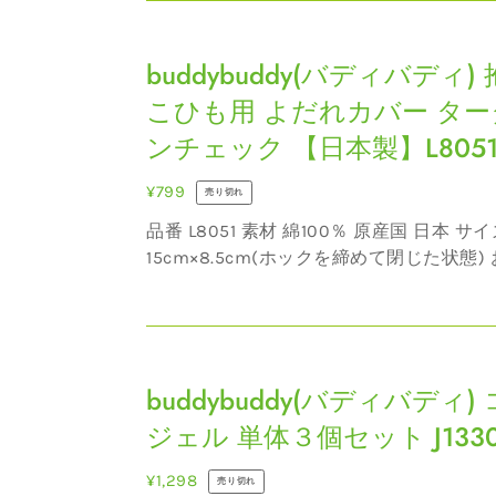
も
取り扱われているので、気付かないうちに
【日
buddybuddy(バ
ィバデ...
用
本
デ
buddybuddy(バディバディ)
よ
製】
ィ
だ
L8525
こひも用 よだれカバー ター
バ
れ
ンチェック 【日本製】L805
デ
カ
ィ)
バ
通
¥799
売り切れ
抱
ー
常
品番 L8051 素材 綿100％ 原産国 日本 サイズ
っ
ネ
価
15cm×8.5cm(ホックを締めて閉じた状態) お手入
こ
コ
格
れ ・40℃を限度とし、洗濯機で弱い洗濯
ひ
【日
できます。洗濯の際は洗濯ネットをご...
も
本
buddybuddy(バ
用
製】
デ
buddybuddy(バディバディ)
よ
L8523
ィ
だ
ジェル 単体３個セット J133
バ
れ
デ
通
¥1,298
カ
売り切れ