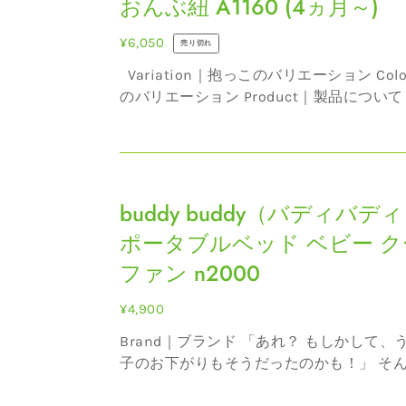
おんぶ紐 A1160 (4ヵ月～)
バ
デ
通
¥6,050
売り切れ
ィ)
常
Variation｜抱っこのバリエーション Color｜色
保
価
のバリエーション Product｜製品について 永く
育
格
愛され続ける昔ながらのおんぶひもをより
士
やすく改良しました。保育士さんはもちろ
さ
んぶ初心...
buddy
ん
buddy（バ
buddy buddy（バディバデ
が
デ
使
ポータブルベッド ベビー ク
ィ
っ
ファン n2000
バ
て
デ
る
通
¥4,900
ィ）
お
常
Brand｜ブランド 「あれ？ もしかして、うちの
ポ
ん
価
子のお下がりもそうだったのかも！」 そんな風
ー
ぶ
格
に、ふと気づいたらあなたの育児にそっと
タ
ひ