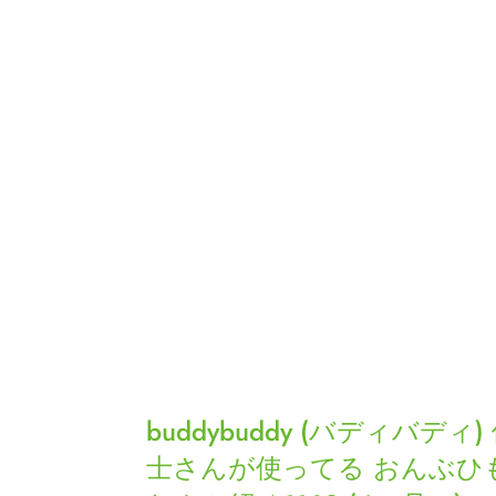
buddybuddy
(バ
buddybuddy (バディバディ)
デ
士さんが使ってる おんぶひ
ィ