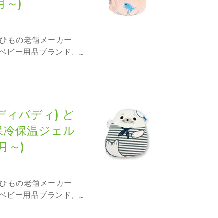
月～)
ベビー用品ブランド。
のノウハウから数多く
日本全国のショップで
気付かないうちにバデ
(バディバディ) ど
l 保冷保温ジェル
ヵ月～)
ベビー用品ブランド。
のノウハウから数多く