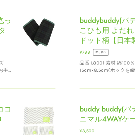
も
バデ
取り扱われているので、
本
buddybuddy(バ
ィバ...
用
製】
 抱っ
デ
buddybuddy
よ
L8524
ィ
だ
タ
こひも用 よだれ
バ
れ
1
ドット柄【日本製】
デ
カ
ィ)
バ
通
¥799
売り切れ
抱
ー
常
品番 L8001 素材 綿100％ 原産国 日本 サイズ
っ
ベ
価
15cm×8.5cm(ホックを締
こ
ビ
格
処理が
22g/1個 お手入れ ・40℃を限度とし、洗濯機で
ひ
ー
弱い洗濯処理ができます。.
も
パ
buddy
用
ン
 ココ
buddy(バ
buddy buddy
よ
ダ
デ
だ
0
【日
ニマル4WAYケープ
ィ
れ
本
バ
通
¥3,500
カ
製】