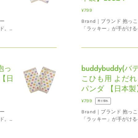
デ
首
ィ)
か
通
¥799
抱
っ
常
Brand｜ブランド 抱っこひもの老舗メーカー
っ
く
価
ド。
「ラッキー」が手がける
こ
ん
格
多く
老舗ならではの物づくり
ひ
防
プで
の信頼を得てきました。
も
バデ
取り扱われているので、
止
buddybuddy(バ
ィバデ...
用
サ
 抱っ
デ
buddybuddy
よ
ポ
ィ
だ
【日
ー
こひも用 よだれ
バ
れ
ト
パンダ 【日本製】
デ
カ
【日
ィ)
バ
本
通
¥799
売り切れ
抱
ー
製】
常
Brand｜ブランド 抱っこひもの老舗メーカー
っ
ク
L8120
価
ド。
「ラッキー」が手がける
こ
マ
格
多く
老舗ならではの物づくり
ひ
【日
プで
の信頼を得てきました。