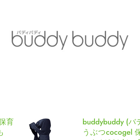
buddybuddy
 保育
(バ
buddybuddy 
デ
も
うぶつcocoge
ィ