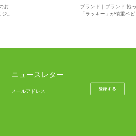
デ
常
バ
L8520
ブランド｜ブランド 抱っこひもの老舗メーカー
ィ)
価
ー
「ラッキー」が慎重ベビ
ア
格
ならではの物づくりのノ
マ
把握できました。 アニマル4WAYフリースケープ
ニ
ル
のポイント 秋冬のお
マ
チ
ル
ド
4WAY
ッ
ケ
ト
ー
柄
ニュースレター
プ
【日
Z5180
本
登録する
メールアドレス
製】
L8001